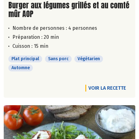
Lire la suite de la recette
Burger aux légumes grillés et au comté
mûr AOP
Nombre de personnes :
4 personnes
Préparation : 20 min
Cuisson : 15 min
Plat principal
Sans porc
Végétarien
Automne
VOIR LA RECETTE