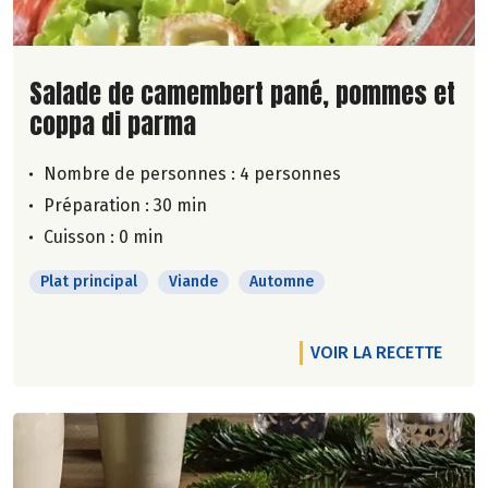
Lire la suite de la recette
Salade de camembert pané, pommes et
coppa di parma
Nombre de personnes :
4 personnes
Préparation : 30 min
Cuisson : 0 min
Plat principal
Viande
Automne
VOIR LA RECETTE