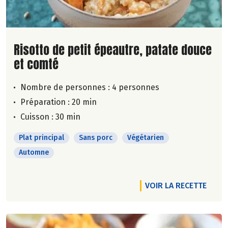
Lire la suite de la recette
Risotto de petit épeautre, patate douce
et comté
Nombre de personnes :
4 personnes
Préparation : 20 min
Cuisson : 30 min
Plat principal
Sans porc
Végétarien
Automne
VOIR LA RECETTE