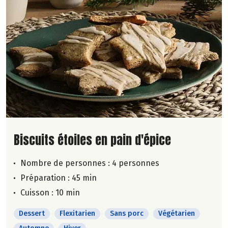
Lire la suite de la recette
Biscuits étoiles en pain d'épice
Nombre de personnes :
4 personnes
Préparation : 45 min
Cuisson : 10 min
Dessert
Flexitarien
Sans porc
Végétarien