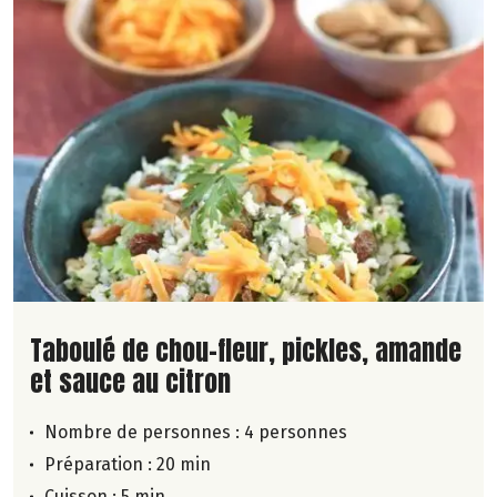
Lire la suite de la recette
Taboulé de chou-fleur, pickles, amande
et sauce au citron
Nombre de personnes :
4 personnes
Préparation : 20 min
Cuisson : 5 min