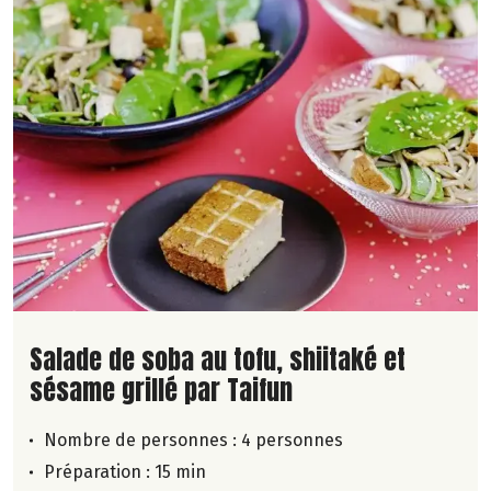
Lire la suite de la recette
Salade de soba au tofu, shiitaké et
sésame grillé par Taifun
Nombre de personnes :
4 personnes
Préparation : 15 min