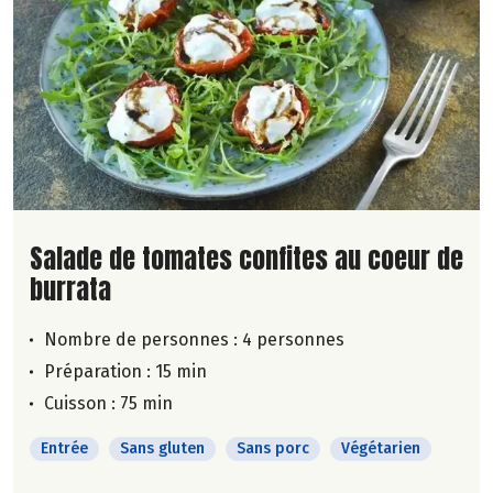
Lire la suite de la recette
Salade de tomates confites au coeur de
burrata
Nombre de personnes :
4 personnes
Préparation : 15 min
Cuisson : 75 min
Entrée
Sans gluten
Sans porc
Végétarien