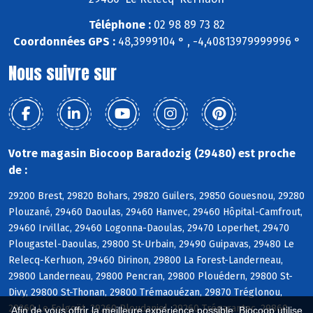
Téléphone :
02 98 89 73 82
Coordonnées GPS :
48,3999104 ° , -4,40813979999996 °
Nous suivre sur
Votre magasin Biocoop Baradozig (29480) est proche
de :
29200 Brest, 29820 Bohars, 29820 Guilers, 29850 Gouesnou, 29280
Plouzané, 29460 Daoulas, 29460 Hanvec, 29460 Hôpital-Camfrout,
29460 Irvillac, 29460 Logonna-Daoulas, 29470 Loperhet, 29470
Plougastel-Daoulas, 29800 St-Urbain, 29490 Guipavas, 29480 Le
Relecq-Kerhuon, 29460 Dirinon, 29800 La Forest-Landerneau,
29800 Landerneau, 29800 Pencran, 29800 Plouédern, 29800 St-
Divy, 29800 St-Thonan, 29800 Trémaouézan, 29870 Tréglonou,
29260 Le Folgoët, 29260 Ploudaniel, 29260 Trégarantec, 29860
Afin de vous offrir la meilleure expérience possible, Biocoop utilise