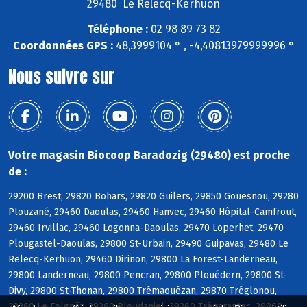
29480 Le Relecq-Kerhuon
Téléphone :
02 98 89 73 82
Coordonnées GPS :
48,3999104 ° , -4,40813979999996 °
Nous suivre sur
Votre magasin Biocoop Baradozig (29480) est proche
de :
29200 Brest, 29820 Bohars, 29820 Guilers, 29850 Gouesnou, 29280
Plouzané, 29460 Daoulas, 29460 Hanvec, 29460 Hôpital-Camfrout,
29460 Irvillac, 29460 Logonna-Daoulas, 29470 Loperhet, 29470
Plougastel-Daoulas, 29800 St-Urbain, 29490 Guipavas, 29480 Le
Relecq-Kerhuon, 29460 Dirinon, 29800 La Forest-Landerneau,
29800 Landerneau, 29800 Pencran, 29800 Plouédern, 29800 St-
Divy, 29800 St-Thonan, 29800 Trémaouézan, 29870 Tréglonou,
29260 Le Folgoët, 29260 Ploudaniel, 29260 Trégarantec, 29860