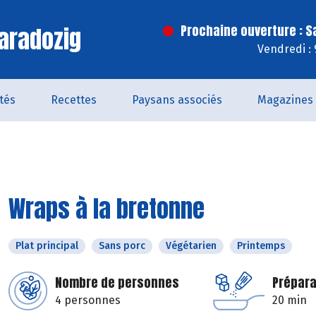
aradozig
Prochaine ouverture : 
Vendredi :
ités
Recettes
Paysans associés
Magazines
Wraps à la bretonne
Plat principal
Sans porc
Végétarien
Printemps
Nombre de personnes
Prépara
4 personnes
20 min