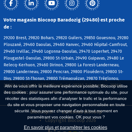
Votre magasin Biocoop Baradozig (29480) est proche
de :
29200 Brest, 29820 Bohars, 29820 Guilers, 29850 Gouesnou, 29280
Plouzané, 29460 Daoulas, 29460 Hanvec, 29460 Hôpital-Camfrout,
29460 Irvillac, 29460 Logonna-Daoulas, 29470 Loperhet, 29470
Plougastel-Daoulas, 29800 St-Urbain, 29490 Guipavas, 29480 Le
Relecq-Kerhuon, 29460 Dirinon, 29800 La Forest-Landerneau,
29800 Landerneau, 29800 Pencran, 29800 Plouédern, 29800 St-
Divy, 29800 St-Thonan, 29800 Trémaouézan, 29870 Tréglonou,
29260 Le Folgoët, 29260 Ploudaniel, 29260 Trégarantec, 29860
Afin de vous offrir la meilleure expérience possible, Biocoop utilise
Bourg-Blanc, 29870 Coat-Méal, 29260 Kernilis
des cookies : pour assurer une performance optimale du site, pour
récolter des statistiques afin d'analyser le trafic et la performance
du site et vous proposer une navigation personnalisée en toute
sécurité. Vous pouvez changer d'avis à tout moment en
Biocoop.fr
Le réseau Biocoop
paramétrant vos cookies. OK pour vous ?
Copyright Biocoop 2026
En savoir plus et paramétrer les cookies