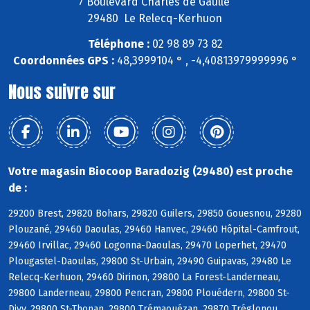
7 Boulevard Charles de Gaulle
29480 Le Relecq-Kerhuon
Téléphone :
02 98 89 73 82
Coordonnées GPS :
48,3999104 ° , -4,40813979999996 °
Nous suivre sur
Votre magasin Biocoop Baradozig (29480) est proche
de :
29200 Brest, 29820 Bohars, 29820 Guilers, 29850 Gouesnou, 29280
Plouzané, 29460 Daoulas, 29460 Hanvec, 29460 Hôpital-Camfrout,
29460 Irvillac, 29460 Logonna-Daoulas, 29470 Loperhet, 29470
Plougastel-Daoulas, 29800 St-Urbain, 29490 Guipavas, 29480 Le
Relecq-Kerhuon, 29460 Dirinon, 29800 La Forest-Landerneau,
29800 Landerneau, 29800 Pencran, 29800 Plouédern, 29800 St-
Divy, 29800 St-Thonan, 29800 Trémaouézan, 29870 Tréglonou,