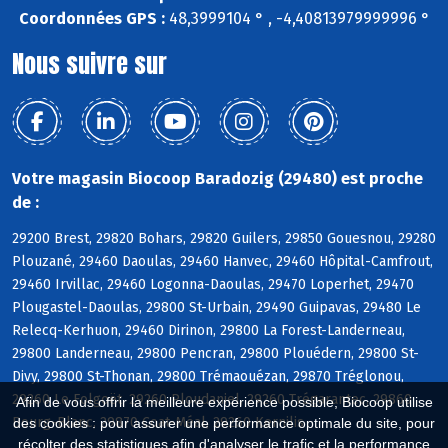
Coordonnées GPS :
48,3999104 ° , -4,40813979999996 °
Nous suivre sur
Votre magasin Biocoop Baradozig (29480) est proche
de :
29200 Brest, 29820 Bohars, 29820 Guilers, 29850 Gouesnou, 29280
Plouzané, 29460 Daoulas, 29460 Hanvec, 29460 Hôpital-Camfrout,
29460 Irvillac, 29460 Logonna-Daoulas, 29470 Loperhet, 29470
Plougastel-Daoulas, 29800 St-Urbain, 29490 Guipavas, 29480 Le
Relecq-Kerhuon, 29460 Dirinon, 29800 La Forest-Landerneau,
29800 Landerneau, 29800 Pencran, 29800 Plouédern, 29800 St-
Divy, 29800 St-Thonan, 29800 Trémaouézan, 29870 Tréglonou,
29260 Le Folgoët, 29260 Ploudaniel, 29260 Trégarantec, 29860
Afin de vous offrir la meilleure expérience possible, Biocoop utilise
Bourg-Blanc, 29870 Coat-Méal, 29260 Kernilis
des cookies : pour assurer une performance optimale du site, pour
récolter des statistiques afin d'analyser le trafic et la performance