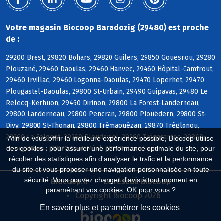
Votre magasin Biocoop Baradozig (29480) est proche
de :
29200 Brest, 29820 Bohars, 29820 Guilers, 29850 Gouesnou, 29280
Plouzané, 29460 Daoulas, 29460 Hanvec, 29460 Hôpital-Camfrout,
29460 Irvillac, 29460 Logonna-Daoulas, 29470 Loperhet, 29470
Plougastel-Daoulas, 29800 St-Urbain, 29490 Guipavas, 29480 Le
Relecq-Kerhuon, 29460 Dirinon, 29800 La Forest-Landerneau,
29800 Landerneau, 29800 Pencran, 29800 Plouédern, 29800 St-
Divy, 29800 St-Thonan, 29800 Trémaouézan, 29870 Tréglonou,
29260 Le Folgoët, 29260 Ploudaniel, 29260 Trégarantec, 29860
Afin de vous offrir la meilleure expérience possible, Biocoop utilise
Bourg-Blanc, 29870 Coat-Méal, 29260 Kernilis
des cookies : pour assurer une performance optimale du site, pour
récolter des statistiques afin d'analyser le trafic et la performance
du site et vous proposer une navigation personnalisée en toute
sécurité. Vous pouvez changer d'avis à tout moment en
Biocoop.fr
Le réseau Biocoop
paramétrant vos cookies. OK pour vous ?
Copyright Biocoop 2026
En savoir plus et paramétrer les cookies