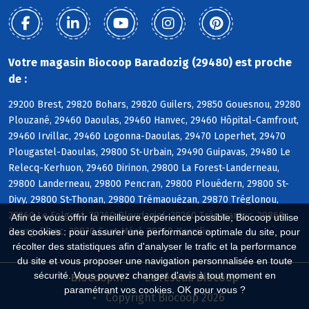
Votre magasin Biocoop Baradozig (29480) est proche
de :
29200 Brest, 29820 Bohars, 29820 Guilers, 29850 Gouesnou, 29280
Plouzané, 29460 Daoulas, 29460 Hanvec, 29460 Hôpital-Camfrout,
29460 Irvillac, 29460 Logonna-Daoulas, 29470 Loperhet, 29470
Plougastel-Daoulas, 29800 St-Urbain, 29490 Guipavas, 29480 Le
Relecq-Kerhuon, 29460 Dirinon, 29800 La Forest-Landerneau,
29800 Landerneau, 29800 Pencran, 29800 Plouédern, 29800 St-
Divy, 29800 St-Thonan, 29800 Trémaouézan, 29870 Tréglonou,
29260 Le Folgoët, 29260 Ploudaniel, 29260 Trégarantec, 29860
Afin de vous offrir la meilleure expérience possible, Biocoop utilise
Bourg-Blanc, 29870 Coat-Méal, 29260 Kernilis
des cookies : pour assurer une performance optimale du site, pour
récolter des statistiques afin d'analyser le trafic et la performance
du site et vous proposer une navigation personnalisée en toute
sécurité. Vous pouvez changer d'avis à tout moment en
Biocoop.fr
Le réseau Biocoop
paramétrant vos cookies. OK pour vous ?
Copyright Biocoop 2026