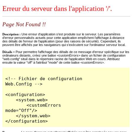
Erreur du serveur dans l'application '/'.
Page Not Found !!
Description :
Une erreur d'application s'est produite sur le serveur. Les paramètres
d'erreur personnalisés actuels pour cette application empêchent l'affichage à distance
des détails de l'erreur de l'application (pour des raisons de sécurité). Cependant, ils
peuvent être affichés par les navigateurs qui s'exécutent sur l'ordinateur serveur local.
Détails =
Pour permettre l'affichage des détails de ce message d'erreur spécifique sur les
ordinateurs distants, créez une balise <customErrors> dans un fichier de configuration
"web.config" situé dans le répertoire racine de l'application Web en cours. Attribuez
ensuite la valeur "off" à l'attribut "mode" de cette balise <customErrors>.
<!-- Fichier de configuration 
Web.Config -->

<configuration>

    <system.web>

        <customErrors 
mode="Off"/>

    </system.web>

</configuration>