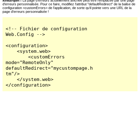
Remarques :
La page d'erreurs actuellement affichée peut être remplacée par une page
d'erreurs personnalisée. Pour ce faire, modifiez l'attribut "defaultRedirect" de la balise de
configuration <customErrors> de l'application, de sorte qu'il pointe vers une URL de la
page d'erreurs personnalisée !
<!-- Fichier de configuration 
Web.Config -->

<configuration>

    <system.web>

        <customErrors 
mode="RemoteOnly" 
defaultRedirect="mycustompage.h
tm"/>

    </system.web>

</configuration>