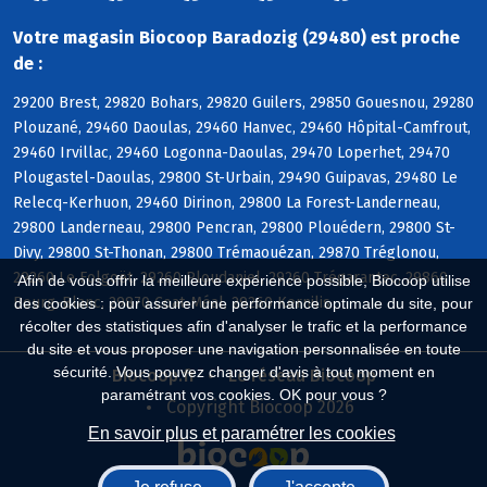
Votre magasin Biocoop Baradozig (29480) est proche
de :
29200 Brest, 29820 Bohars, 29820 Guilers, 29850 Gouesnou, 29280
Plouzané, 29460 Daoulas, 29460 Hanvec, 29460 Hôpital-Camfrout,
29460 Irvillac, 29460 Logonna-Daoulas, 29470 Loperhet, 29470
Plougastel-Daoulas, 29800 St-Urbain, 29490 Guipavas, 29480 Le
Relecq-Kerhuon, 29460 Dirinon, 29800 La Forest-Landerneau,
29800 Landerneau, 29800 Pencran, 29800 Plouédern, 29800 St-
Divy, 29800 St-Thonan, 29800 Trémaouézan, 29870 Tréglonou,
29260 Le Folgoët, 29260 Ploudaniel, 29260 Trégarantec, 29860
Afin de vous offrir la meilleure expérience possible, Biocoop utilise
Bourg-Blanc, 29870 Coat-Méal, 29260 Kernilis
des cookies : pour assurer une performance optimale du site, pour
récolter des statistiques afin d'analyser le trafic et la performance
du site et vous proposer une navigation personnalisée en toute
sécurité. Vous pouvez changer d'avis à tout moment en
Biocoop.fr
Le réseau Biocoop
paramétrant vos cookies. OK pour vous ?
Copyright Biocoop 2026
En savoir plus et paramétrer les cookies