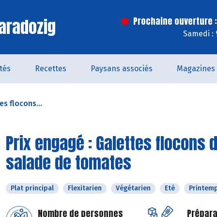
aradozig
Prochaine ouverture :
Samedi : 
ités
Recettes
Paysans associés
Magazines
es flocons...
Prix engagé : Galettes flocons 
salade de tomates
Plat principal
Flexitarien
Végétarien
Eté
Printem
Nombre de personnes
Prépara