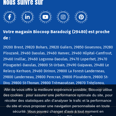
Nous suivre sur
Votre magasin Biocoop Baradozig (29480) est proche
de :
29200 Brest, 29820 Bohars, 29820 Guilers, 29850 Gouesnou, 29280
Plouzané, 29460 Daoulas, 29460 Hanvec, 29460 Hôpital-Camfrout,
29460 Irvillac, 29460 Logonna-Daoulas, 29470 Loperhet, 29470
Plougastel-Daoulas, 29800 St-Urbain, 29490 Guipavas, 29480 Le
Relecq-Kerhuon, 29460 Dirinon, 29800 La Forest-Landerneau,
29800 Landerneau, 29800 Pencran, 29800 Plouédern, 29800 St-
Divy, 29800 St-Thonan, 29800 Trémaouézan, 29870 Tréglonou,
29260 Le Folgoët, 29260 Ploudaniel, 29260 Trégarantec, 29860
Afin de vous offrir la meilleure expérience possible, Biocoop utilise
Bourg-Blanc, 29870 Coat-Méal, 29260 Kernilis
des cookies : pour assurer une performance optimale du site, pour
récolter des statistiques afin d'analyser le trafic et la performance
du site et vous proposer une navigation personnalisée en toute
sécurité. Vous pouvez changer d'avis à tout moment en
Biocoop.fr
Le réseau Biocoop