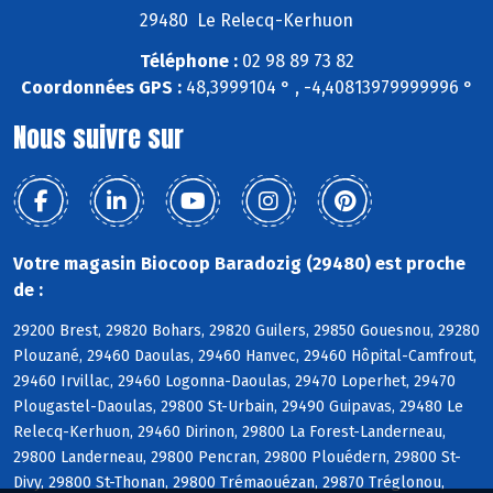
29480 Le Relecq-Kerhuon
Téléphone :
02 98 89 73 82
Coordonnées GPS :
48,3999104 ° , -4,40813979999996 °
Nous suivre sur
Votre magasin Biocoop Baradozig (29480) est proche
de :
29200 Brest, 29820 Bohars, 29820 Guilers, 29850 Gouesnou, 29280
Plouzané, 29460 Daoulas, 29460 Hanvec, 29460 Hôpital-Camfrout,
29460 Irvillac, 29460 Logonna-Daoulas, 29470 Loperhet, 29470
Plougastel-Daoulas, 29800 St-Urbain, 29490 Guipavas, 29480 Le
Relecq-Kerhuon, 29460 Dirinon, 29800 La Forest-Landerneau,
29800 Landerneau, 29800 Pencran, 29800 Plouédern, 29800 St-
Divy, 29800 St-Thonan, 29800 Trémaouézan, 29870 Tréglonou,