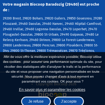
Votre magasin Biocoop Baradozig (29480) est proche
de :
29200 Brest, 29820 Bohars, 29820 Guilers, 29850 Gouesnou, 29280
Plouzané, 29460 Daoulas, 29460 Hanvec, 29460 Hôpital-Camfrout,
29460 Irvillac, 29460 Logonna-Daoulas, 29470 Loperhet, 29470
Plougastel-Daoulas, 29800 St-Urbain, 29490 Guipavas, 29480 Le
Relecq-Kerhuon, 29460 Dirinon, 29800 La Forest-Landerneau,
29800 Landerneau, 29800 Pencran, 29800 Plouédern, 29800 St-
Divy, 29800 St-Thonan, 29800 Trémaouézan, 29870 Tréglonou,
29260 Le Folgoët, 29260 Ploudaniel, 29260 Trégarantec, 29860
Afin de vous offrir la meilleure expérience possible, Biocoop utilise
Bourg-Blanc, 29870 Coat-Méal, 29260 Kernilis
des cookies : pour assurer une performance optimale du site, pour
récolter des statistiques afin d'analyser le trafic et la performance
du site et vous proposer une navigation personnalisée en toute
sécurité. Vous pouvez changer d'avis à tout moment en
Biocoop.fr
Le réseau Biocoop
paramétrant vos cookies. OK pour vous ?
Copyright Biocoop 2026
En savoir plus et paramétrer les cookies
Je refuse
J'accepte