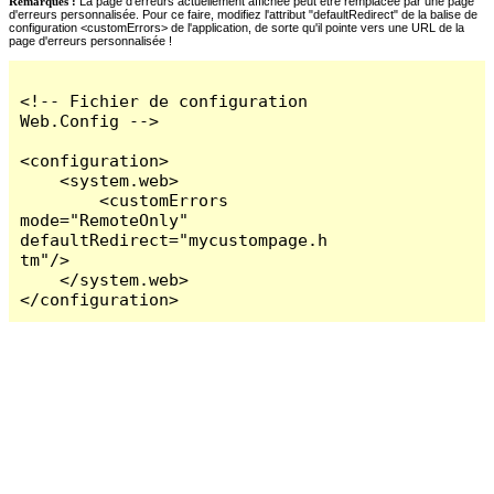
Remarques :
La page d'erreurs actuellement affichée peut être remplacée par une page
d'erreurs personnalisée. Pour ce faire, modifiez l'attribut "defaultRedirect" de la balise de
configuration <customErrors> de l'application, de sorte qu'il pointe vers une URL de la
page d'erreurs personnalisée !
<!-- Fichier de configuration 
Web.Config -->

<configuration>

    <system.web>

        <customErrors 
mode="RemoteOnly" 
defaultRedirect="mycustompage.h
tm"/>

    </system.web>

</configuration>