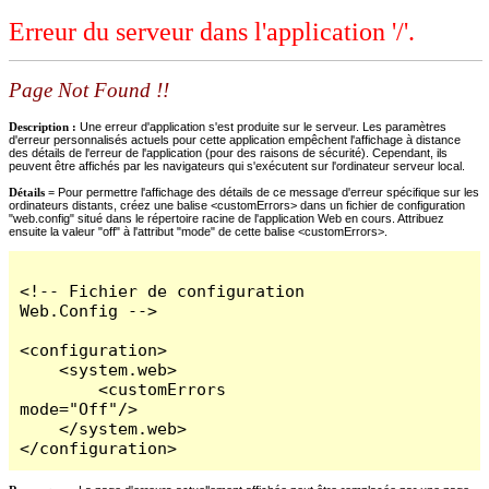
Erreur du serveur dans l'application '/'.
Page Not Found !!
Description :
Une erreur d'application s'est produite sur le serveur. Les paramètres
d'erreur personnalisés actuels pour cette application empêchent l'affichage à distance
des détails de l'erreur de l'application (pour des raisons de sécurité). Cependant, ils
peuvent être affichés par les navigateurs qui s'exécutent sur l'ordinateur serveur local.
Détails =
Pour permettre l'affichage des détails de ce message d'erreur spécifique sur les
ordinateurs distants, créez une balise <customErrors> dans un fichier de configuration
"web.config" situé dans le répertoire racine de l'application Web en cours. Attribuez
ensuite la valeur "off" à l'attribut "mode" de cette balise <customErrors>.
<!-- Fichier de configuration 
Web.Config -->

<configuration>

    <system.web>

        <customErrors 
mode="Off"/>

    </system.web>

</configuration>