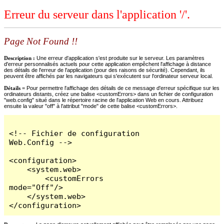
Erreur du serveur dans l'application '/'.
Page Not Found !!
Description :
Une erreur d'application s'est produite sur le serveur. Les paramètres
d'erreur personnalisés actuels pour cette application empêchent l'affichage à distance
des détails de l'erreur de l'application (pour des raisons de sécurité). Cependant, ils
peuvent être affichés par les navigateurs qui s'exécutent sur l'ordinateur serveur local.
Détails =
Pour permettre l'affichage des détails de ce message d'erreur spécifique sur les
ordinateurs distants, créez une balise <customErrors> dans un fichier de configuration
"web.config" situé dans le répertoire racine de l'application Web en cours. Attribuez
ensuite la valeur "off" à l'attribut "mode" de cette balise <customErrors>.
<!-- Fichier de configuration 
Web.Config -->

<configuration>

    <system.web>

        <customErrors 
mode="Off"/>

    </system.web>

</configuration>