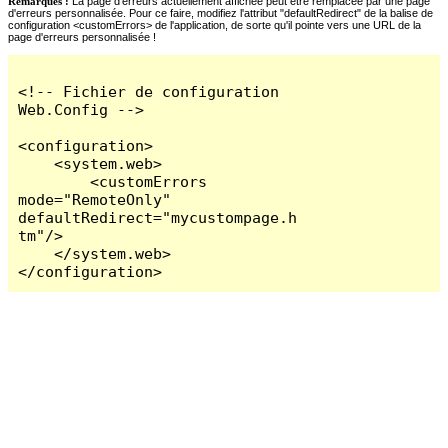
Remarques :
La page d'erreurs actuellement affichée peut être remplacée par une page
d'erreurs personnalisée. Pour ce faire, modifiez l'attribut "defaultRedirect" de la balise de
configuration <customErrors> de l'application, de sorte qu'il pointe vers une URL de la
page d'erreurs personnalisée !
<!-- Fichier de configuration 
Web.Config -->

<configuration>

    <system.web>

        <customErrors 
mode="RemoteOnly" 
defaultRedirect="mycustompage.h
tm"/>

    </system.web>

</configuration>