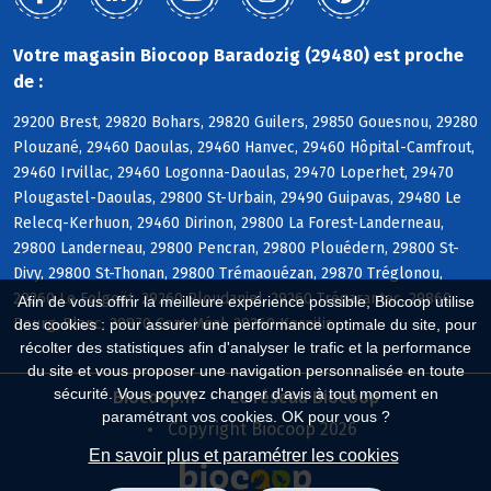
Votre magasin Biocoop Baradozig (29480) est proche
de :
29200 Brest, 29820 Bohars, 29820 Guilers, 29850 Gouesnou, 29280
Plouzané, 29460 Daoulas, 29460 Hanvec, 29460 Hôpital-Camfrout,
29460 Irvillac, 29460 Logonna-Daoulas, 29470 Loperhet, 29470
Plougastel-Daoulas, 29800 St-Urbain, 29490 Guipavas, 29480 Le
Relecq-Kerhuon, 29460 Dirinon, 29800 La Forest-Landerneau,
29800 Landerneau, 29800 Pencran, 29800 Plouédern, 29800 St-
Divy, 29800 St-Thonan, 29800 Trémaouézan, 29870 Tréglonou,
29260 Le Folgoët, 29260 Ploudaniel, 29260 Trégarantec, 29860
Afin de vous offrir la meilleure expérience possible, Biocoop utilise
Bourg-Blanc, 29870 Coat-Méal, 29260 Kernilis
des cookies : pour assurer une performance optimale du site, pour
récolter des statistiques afin d'analyser le trafic et la performance
du site et vous proposer une navigation personnalisée en toute
sécurité. Vous pouvez changer d'avis à tout moment en
Biocoop.fr
Le réseau Biocoop
paramétrant vos cookies. OK pour vous ?
Copyright Biocoop 2026
En savoir plus et paramétrer les cookies