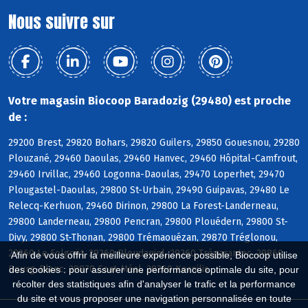
Nous suivre sur
Votre magasin Biocoop Baradozig (29480) est proche
de :
29200 Brest, 29820 Bohars, 29820 Guilers, 29850 Gouesnou, 29280
Plouzané, 29460 Daoulas, 29460 Hanvec, 29460 Hôpital-Camfrout,
29460 Irvillac, 29460 Logonna-Daoulas, 29470 Loperhet, 29470
Plougastel-Daoulas, 29800 St-Urbain, 29490 Guipavas, 29480 Le
Relecq-Kerhuon, 29460 Dirinon, 29800 La Forest-Landerneau,
29800 Landerneau, 29800 Pencran, 29800 Plouédern, 29800 St-
Divy, 29800 St-Thonan, 29800 Trémaouézan, 29870 Tréglonou,
29260 Le Folgoët, 29260 Ploudaniel, 29260 Trégarantec, 29860
Afin de vous offrir la meilleure expérience possible, Biocoop utilise
Bourg-Blanc, 29870 Coat-Méal, 29260 Kernilis
des cookies : pour assurer une performance optimale du site, pour
récolter des statistiques afin d'analyser le trafic et la performance
du site et vous proposer une navigation personnalisée en toute