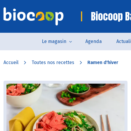
Biocoop B
Le magasin
Agenda
Actual
Accueil
Toutes nos recettes
Ramen d'hiver