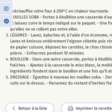
Préchauffez votre four à 200°C en chaleur tournante.
NOUILLES SOBA - Portez à ébullition une casserole d’eau
et laissez cuire le temps indiqué sur le paquet. - Une fo
qu'elles ne se collent pas entre elles.
LÉGUMES - Lavez, épluchez et, à l'aide d'un économe, réa
Lavez et émincez entièrement l'oignon cébette puis rés
de papier cuisson, déposez les carottes, le chou chinois
poivre. - Enfournez pendant 10 minutes.
BOUILLON - Dans une autre casserole, portez à ébullitio
fraîches. - Ajoutez à la casserole le miso blanc, la moi
ingrédients fondent dans le bouillon et une fois qu'il att
DRESSAGE - Égouttez à nouveau les nouilles soba. - Dans
cuits sur le dessus. - Parsemez du restant d'herbes fra
Retour à la liste
Imprimer la recette