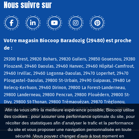
Nous suivre sur
Votre magasin Biocoop Baradozig (29480) est proche
de :
29200 Brest, 29820 Bohars, 29820 Guilers, 29850 Gouesnou, 29280
Plouzané, 29460 Daoulas, 29460 Hanvec, 29460 Hôpital-Camfrout,
29460 Irvillac, 29460 Logonna-Daoulas, 29470 Loperhet, 29470
Plougastel-Daoulas, 29800 St-Urbain, 29490 Guipavas, 29480 Le
Relecq-Kerhuon, 29460 Dirinon, 29800 La Forest-Landerneau,
29800 Landerneau, 29800 Pencran, 29800 Plouédern, 29800 St-
Divy, 29800 St-Thonan, 29800 Trémaouézan, 29870 Tréglonou,
29260 Le Folgoët, 29260 Ploudaniel, 29260 Trégarantec, 29860
Afin de vous offrir la meilleure expérience possible, Biocoop utilise
Bourg-Blanc, 29870 Coat-Méal, 29260 Kernilis
des cookies : pour assurer une performance optimale du site, pour
récolter des statistiques afin d'analyser le trafic et la performance
du site et vous proposer une navigation personnalisée en toute
sécurité. Vous pouvez changer d'avis à tout moment en
Biocoop.fr
Le réseau Biocoop