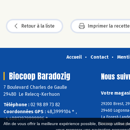
Retour à la liste
Imprimer la recette
Accueil
Contact
Menti
Biocoop Baradozig
Nous suiv
7 Boulevard Charles de Gaulle
Votre magasi
29480 Le Relecq-Kerhuon
29200 Brest, 29
Téléphone :
02 98 89 73 82
29460 Logonna-
Coordonnées GPS :
48,3999104 ° ,
La Forest-Land
-4,40813979999996 °
29260 Le Folgoë
Afin de vous offrir la meilleure expérience possible, Biocoop utilise d
vous proposer une navigation personnal