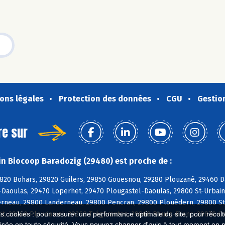
ons légales
Protection des données
CGU
Gestio
re sur
n Biocoop Baradozig (29480) est proche de :
820 Bohars, 29820 Guilers, 29850 Gouesnou, 29280 Plouzané, 29460 Da
Daoulas, 29470 Loperhet, 29470 Plougastel-Daoulas, 29800 St-Urbain
erneau, 29800 Landerneau, 29800 Pencran, 29800 Plouédern, 29800 St
t, 29260 Ploudaniel, 29260 Trégarantec, 29860 Bourg-Blanc, 29870 Co
es cookies : pour assurer une performance optimale du site, pour récolter
isée en toute sécurité. Vous pouvez changer d'avis à tout moment en 