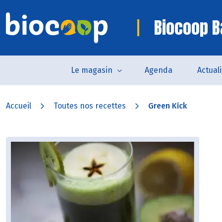
Biocoop B
Le magasin
Agenda
Actual
Accueil
Toutes nos recettes
Green Kick