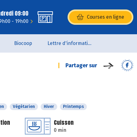
ndredi 09:00
Courses en ligne
(s’ouvre dans une nouvelle fenêtr
 9h00 - 19h00
Biocoop
Lettre d'information de la Maison de la Bio
Partager sur
en
Végétarien
Hiver
Printemps
tion
Cuisson
0 min