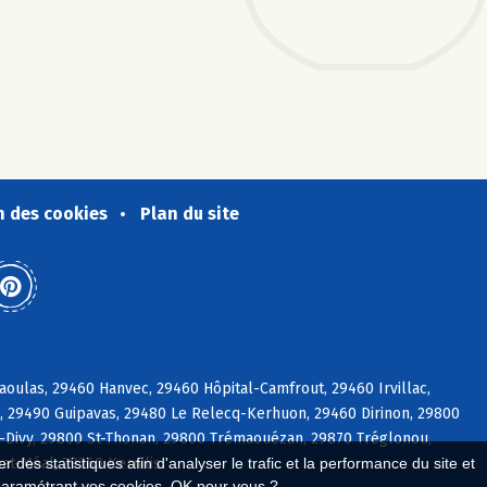
n des cookies
Plan du site
oulas, 29460 Hanvec, 29460 Hôpital-Camfrout, 29460 Irvillac,
, 29490 Guipavas, 29480 Le Relecq-Kerhuon, 29460 Dirinon, 29800
-Divy, 29800 St-Thonan, 29800 Trémaouézan, 29870 Tréglonou,
at-Méal, 29260 Kernilis
 des statistiques afin d'analyser le trafic et la performance du site et
paramétrant vos cookies. OK pour vous ?