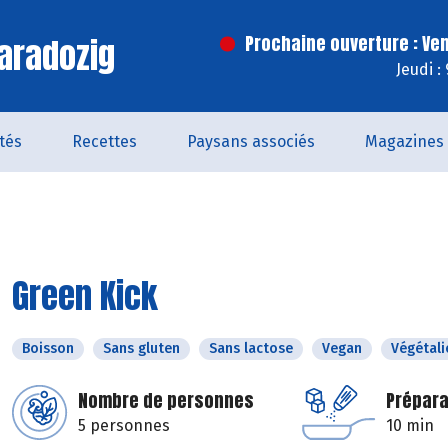
aradozig
Prochaine ouverture : Ve
Jeudi :
ités
Recettes
Paysans associés
Magazines
Green Kick
Boisson
Sans gluten
Sans lactose
Vegan
Végétali
Nombre de personnes
Prépara
5 personnes
10 min