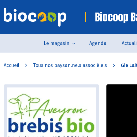
Biocoop B
Le magasin
Agenda
Actual
Accueil
Tous nos paysan.ne.s associé.e.s
Gie Lai