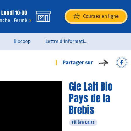
 Lundi 10:00
Courses en ligne
(s’ouvre dans une nouvelle fenêtr
nche : Fermé
Biocoop
Lettre d'information de la Maison de la Bio
Partager sur
Gie Lait Bio
Pays de la
Brebis
Filière Laits